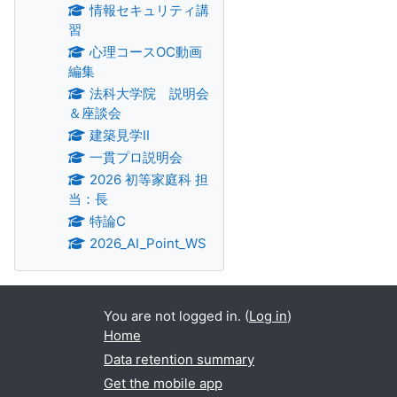
情報セキュリティ講
習
心理コースOC動画
編集
法科大学院 説明会
＆座談会
建築見学Ⅱ
一貫プロ説明会
2026 初等家庭科 担
当：長
特論C
2026_AI_Point_WS
You are not logged in. (
Log in
)
Home
Data retention summary
Get the mobile app