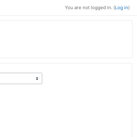
You are not logged in. (
Log in
)