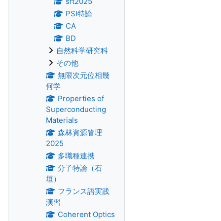
sft2025
PSI特論
CA
BD
自然科学研究科
その他
無限次元位相幾
何学
Properties of
Superconducting
Materials
森林資源管理
2025
多職種連携
分子特論（石
垣）
フランス語実践
演習
Coherent Optics