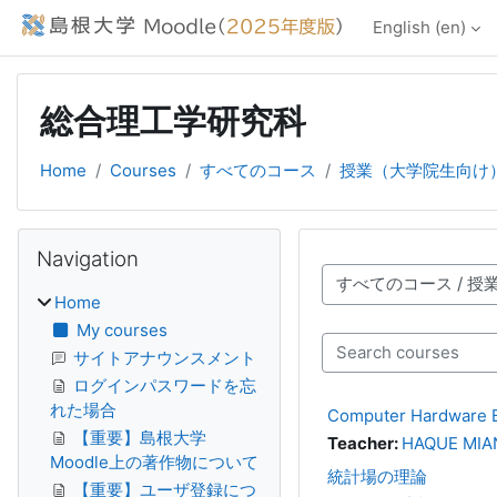
Skip to main content
English ‎(en)‎
総合理工学研究科
Home
Courses
すべてのコース
授業（大学院生向け
Blocks
Skip Navigation
Navigation
Course categories
Home
My courses
Search courses
サイトアナウンスメント
ログインパスワードを忘
れた場合
Computer Hardw
【重要】島根大学
Teacher:
HAQUE MIA
Moodle上の著作物について
統計場の理論
【重要】ユーザ登録につ