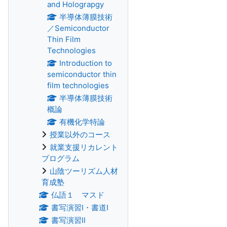
and Holograpgy
半導体薄膜技術
／Semiconductor
Thin Film
Technologies
Introduction to
semiconductor thin
film technologies
半導体薄膜技術
概論
有機化学特論
授業以外のコース
就業支援リカレント
プログラム
山陰ツーリズム人材
育成塾
仏語１ マスド
書写演習Ⅰ・書道Ⅰ
書写演習Ⅱ