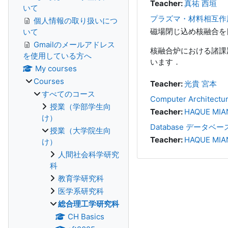
Teacher:
真祐 西垣
いて
プラズマ・材料相互作用特論 (A
個人情報の取り扱いにつ
磁場閉じ込め核融合を
いて
Gmailのメールアドレス
核融合炉における諸課
を使用している方へ
います．
My courses
Courses
Teacher:
光貴 宮本
すべてのコース
Computer Archit
授業（学部学生向
Teacher:
HAQUE MIA
け）
Database データベー
授業（大学院生向
Teacher:
HAQUE MIA
け）
人間社会科学研究
科
教育学研究科
医学系研究科
総合理工学研究科
CH Basics