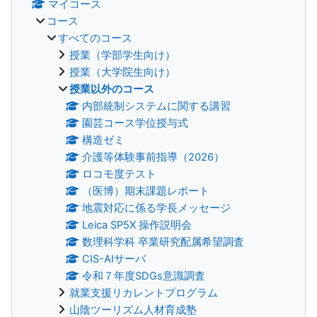
マイコース
コース
すべてのコース
授業（学部学生向け）
授業（大学院生向け）
授業以外のコース
内部統制システムに関する講習
園芸コース学位授与式
構造ゼミ
介護等体験事前指導（2026）
ロコモ度テスト
（医博）期末課題レポート
地震対応に係る学長メッセージ
Leica SP5X 操作説明会
数理科学科 卒業研究配属希望調査
CIS-AIサーバ
令和７年度SDGs意識調査
就業支援リカレントプログラム
山陰ツーリズム人材育成塾