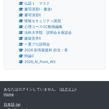
仏語１ マスド
書写演習Ⅰ・書道Ⅰ
書写演習Ⅱ
情報セキュリティ講習
心理コースOC動画編集
法科大学院 説明会＆座談会
建築見学Ⅱ
一貫プロ説明会
2026 初等家庭科 担当：長
特論C
2026_AI_Point_WS
補助ブロック
あなたはログインしていません。 (
ログイン
)
Home
日本語 ‎(ja)‎