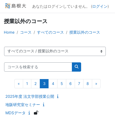
メインコンテンツへスキップする
あなたはログインしていません。 (
ログイン
)
授業以外のコース
Home
コース
すべてのコース
授業以外のコース
コースカテゴリ
コースを検索する
コースを検索する
前のページ
ページ 1
ページ 2
ページ 3
ページ 4
ページ 5
ページ 6
ページ 7
ページ 8
次のペー
«
1
2
3
4
5
6
7
8
»
2025年度 法文学部授業公開
地阪研究室セミナー
MDSデータ