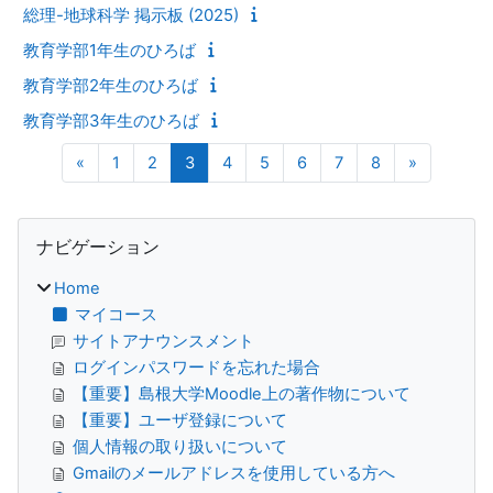
総理-地球科学 掲示板 (2025)
教育学部1年生のひろば
教育学部2年生のひろば
教育学部3年生のひろば
前のページ
ページ 1
ページ 2
ページ 3
ページ 4
ページ 5
ページ 6
ページ 7
ページ 8
次のペー
«
1
2
3
4
5
6
7
8
»
ブロック
ナビゲーション をスキップする
ナビゲーション
Home
マイコース
サイトアナウンスメント
ログインパスワードを忘れた場合
【重要】島根大学Moodle上の著作物について
【重要】ユーザ登録について
個人情報の取り扱いについて
Gmailのメールアドレスを使用している方へ