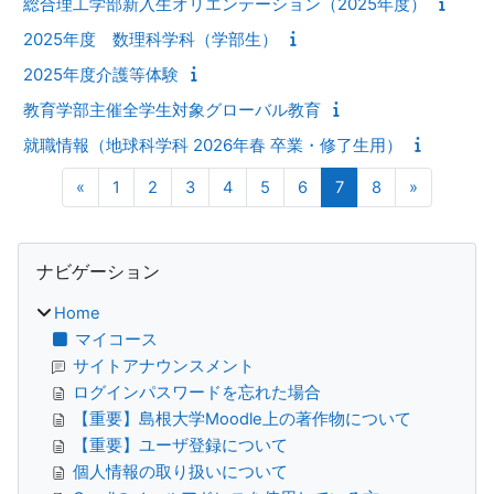
総合理工学部新入生オリエンテーション（2025年度）
2025年度 数理科学科（学部生）
2025年度介護等体験
教育学部主催全学生対象グローバル教育
就職情報（地球科学科 2026年春 卒業・修了生用）
前のページ
ページ 1
ページ 2
ページ 3
ページ 4
ページ 5
ページ 6
ページ 7
ページ 8
次のペー
«
1
2
3
4
5
6
7
8
»
ブロック
ナビゲーション をスキップする
ナビゲーション
Home
マイコース
サイトアナウンスメント
ログインパスワードを忘れた場合
【重要】島根大学Moodle上の著作物について
【重要】ユーザ登録について
個人情報の取り扱いについて