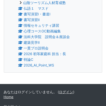
山陰ツーリズム人材育成塾
仏語１ マスド
書写演習Ⅰ・書道Ⅰ
書写演習Ⅱ
情報セキュリティ講習
心理コースOC動画編集
法科大学院 説明会＆座談会
建築見学Ⅱ
一貫プロ説明会
2026 初等家庭科 担当：長
特論C
2026_AI_Point_WS
補助ブロック
あなたはログインしていません。 (
ログイン
)
Home