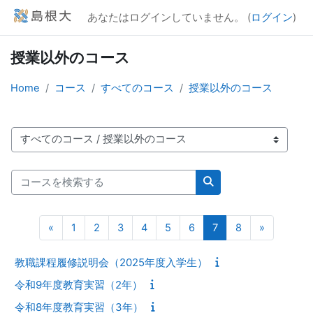
メインコンテンツへスキップする
あなたはログインしていません。 (
ログイン
)
授業以外のコース
Home
コース
すべてのコース
授業以外のコース
コースカテゴリ
コースを検索する
コースを検索する
前のページ
ページ 1
ページ 2
ページ 3
ページ 4
ページ 5
ページ 6
ページ 7
ページ 8
次のペー
«
1
2
3
4
5
6
7
8
»
教職課程履修説明会（2025年度入学生）
令和9年度教育実習（2年）
令和8年度教育実習（3年）