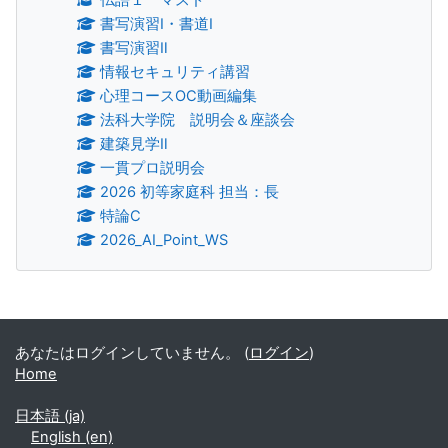
書写演習Ⅰ・書道Ⅰ
書写演習Ⅱ
情報セキュリティ講習
心理コースOC動画編集
法科大学院 説明会＆座談会
建築見学Ⅱ
一貫プロ説明会
2026 初等家庭科 担当：長
特論C
2026_AI_Point_WS
補助ブロック
あなたはログインしていません。 (
ログイン
)
Home
日本語 ‎(ja)‎
English ‎(en)‎