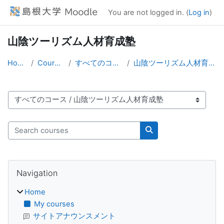
Skip to main content
You are not logged in. (
Log in
)
山陰ツーリズム人材育成塾
Home
Courses
すべてのコース
山陰ツーリズム人材育成塾
Course categories
Search courses
Search courses
Blocks
Skip Navigation
Navigation
Home
My courses
サイトアナウンスメント