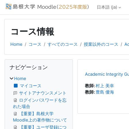
メインコンテンツへスキップする
日本語 ‎(ja)‎
コース情報
Home
コース
すべてのコース
授業以外のコース
Ac
ブロック
ナビゲーション をスキップする
ナビゲーション
Academic Integrity G
Home
マイコース
教師:
村上 美幸
教師:
豊島 優海
サイトアナウンスメント
ログインパスワードを忘
れた場合
【重要】島根大学
Moodle上の著作物について
【重要】ユーザ登録につ