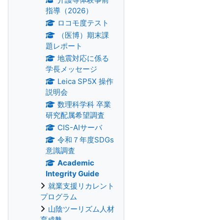
指導（2026）
ロコモ度テスト
（医博）期末課
題レポート
地震対応に係る
学長メッセージ
Leica SP5X 操作
説明会
数理科学科 卒業
研究配属希望調査
CIS-AIサーバ
令和７年度SDGs
意識調査
Academic
Integrity Guide
就業支援リカレント
プログラム
山陰ツーリズム人材
育成塾