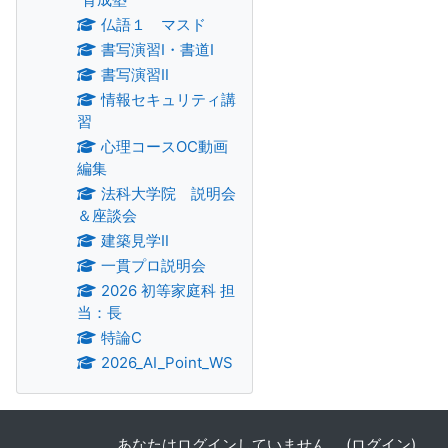
仏語１ マスド
書写演習Ⅰ・書道Ⅰ
書写演習Ⅱ
情報セキュリティ講
習
心理コースOC動画
編集
法科大学院 説明会
＆座談会
建築見学Ⅱ
一貫プロ説明会
2026 初等家庭科 担
当：長
特論C
2026_AI_Point_WS
あなたはログインしていません。 (
ログイン
)