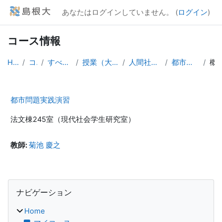
メインコンテンツへスキップする
あなたはログインしていません。 (
ログイン
)
コース情報
Home
コース
すべてのコース
授業（大学院生向け）
人間社会科学研究科
都市問題実践演習
概
都市問題実践演習
法文棟245室（現代社会学生研究室）
教師:
菊池 慶之
ブロック
ナビゲーション をスキップする
ナビゲーション
Home