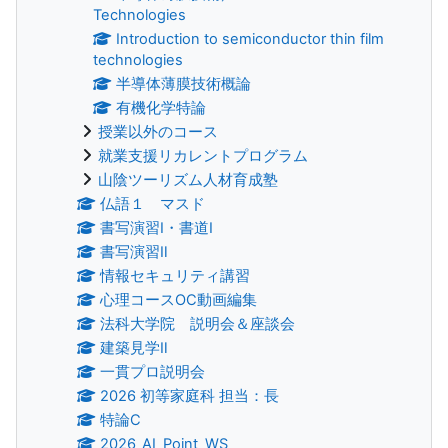
Technologies
Introduction to semiconductor thin film
technologies
半導体薄膜技術概論
有機化学特論
授業以外のコース
就業支援リカレントプログラム
山陰ツーリズム人材育成塾
仏語１ マスド
書写演習Ⅰ・書道Ⅰ
書写演習Ⅱ
情報セキュリティ講習
心理コースOC動画編集
法科大学院 説明会＆座談会
建築見学Ⅱ
一貫プロ説明会
2026 初等家庭科 担当：長
特論C
2026_AI_Point_WS