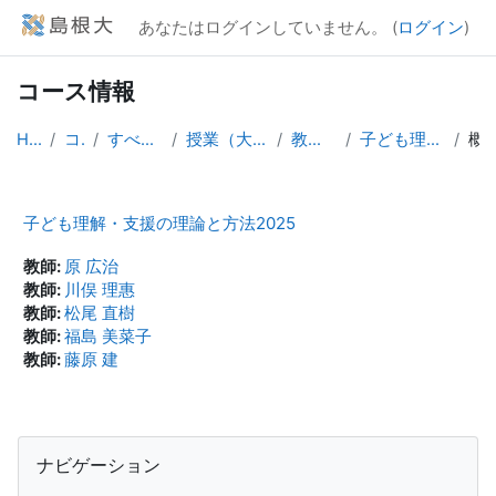
メインコンテンツへスキップする
あなたはログインしていません。 (
ログイン
)
コース情報
Home
コース
すべてのコース
授業（大学院生向け）
教育学研究科
子ども理解・支援2025
概
子ども理解・支援の理論と方法2025
教師:
原 広治
教師:
川俣 理惠
教師:
松尾 直樹
教師:
福島 美菜子
教師:
藤原 建
ブロック
ナビゲーション をスキップする
ナビゲーション