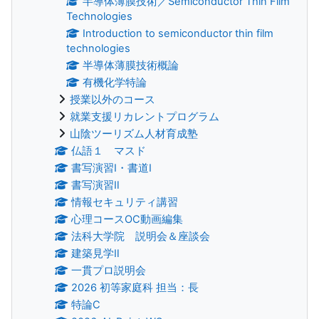
半導体薄膜技術／Semiconductor Thin Film
Technologies
Introduction to semiconductor thin film
technologies
半導体薄膜技術概論
有機化学特論
授業以外のコース
就業支援リカレントプログラム
山陰ツーリズム人材育成塾
仏語１ マスド
書写演習Ⅰ・書道Ⅰ
書写演習Ⅱ
情報セキュリティ講習
心理コースOC動画編集
法科大学院 説明会＆座談会
建築見学Ⅱ
一貫プロ説明会
2026 初等家庭科 担当：長
特論C