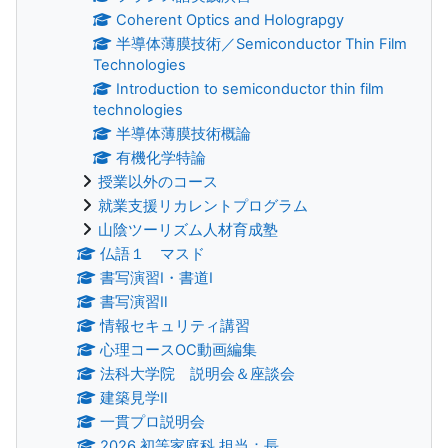
Coherent Optics and Holograpgy
半導体薄膜技術／Semiconductor Thin Film
Technologies
Introduction to semiconductor thin film
technologies
半導体薄膜技術概論
有機化学特論
授業以外のコース
就業支援リカレントプログラム
山陰ツーリズム人材育成塾
仏語１ マスド
書写演習Ⅰ・書道Ⅰ
書写演習Ⅱ
情報セキュリティ講習
心理コースOC動画編集
法科大学院 説明会＆座談会
建築見学Ⅱ
一貫プロ説明会
2026 初等家庭科 担当：長