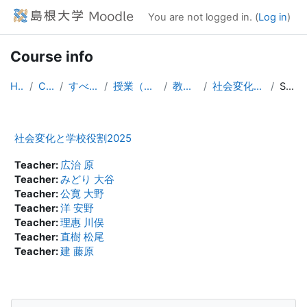
Skip to main content
You are not logged in. (
Log in
)
Course info
Home
Courses
すべてのコース
授業（大学院生向け）
教育学研究科
社会変化と学校役割2025
Summary
社会変化と学校役割2025
Teacher:
広治 原
Teacher:
みどり 大谷
Teacher:
公寛 大野
Teacher:
洋 安野
Teacher:
理惠 川俣
Teacher:
直樹 松尾
Teacher:
建 藤原
Blocks
Skip Navigation