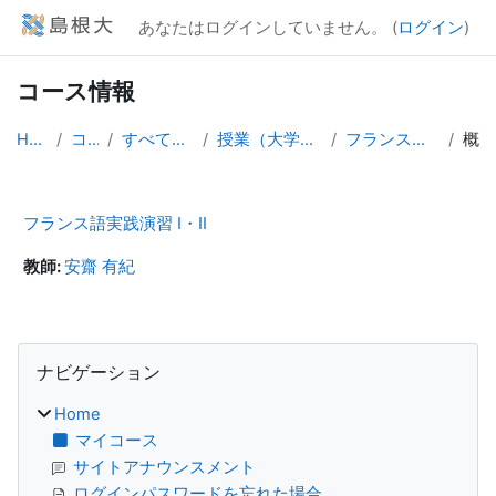
メインコンテンツへスキップする
あなたはログインしていません。 (
ログイン
)
コース情報
Home
コース
すべてのコース
授業（大学院生向け）
フランス語実践演習
概要
フランス語実践演習 I・II
教師:
安齋 有紀
ブロック
ナビゲーション をスキップする
ナビゲーション
Home
マイコース
サイトアナウンスメント
ログインパスワードを忘れた場合