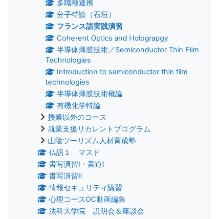
多職種連携
分子特論（石垣）
フランス語実践演習
Coherent Optics and Holograpgy
半導体薄膜技術／Semiconductor Thin Film
Technologies
Introduction to semiconductor thin film
technologies
半導体薄膜技術概論
有機化学特論
授業以外のコース
就業支援リカレントプログラム
山陰ツーリズム人材育成塾
仏語１ マスド
書写演習Ⅰ・書道Ⅰ
書写演習Ⅱ
情報セキュリティ講習
心理コースOC動画編集
法科大学院 説明会＆座談会