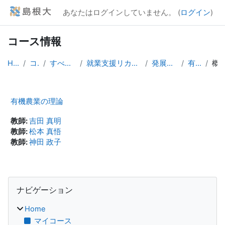
メインコンテンツへスキップする
あなたはログインしていません。 (
ログイン
)
コース情報
Home
コース
すべてのコース
就業支援リカレントプログラム
発展教育コース
有機農業
概
有機農業の理論
教師:
吉田 真明
教師:
松本 真悟
教師:
神田 政子
ブロック
ナビゲーション をスキップする
ナビゲーション
Home
マイコース