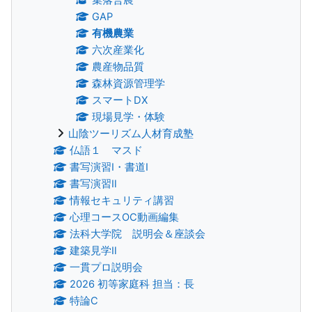
GAP
有機農業
六次産業化
農産物品質
森林資源管理学
スマートDX
現場見学・体験
山陰ツーリズム人材育成塾
仏語１ マスド
書写演習Ⅰ・書道Ⅰ
書写演習Ⅱ
情報セキュリティ講習
心理コースOC動画編集
法科大学院 説明会＆座談会
建築見学Ⅱ
一貫プロ説明会
2026 初等家庭科 担当：長
特論C