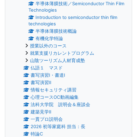
半導体薄膜技術／Semiconductor Thin Film
Technologies
Introduction to semiconductor thin film
technologies
半導体薄膜技術概論
有機化学特論
授業以外のコース
就業支援リカレントプログラム
山陰ツーリズム人材育成塾
仏語１ マスド
書写演習Ⅰ・書道Ⅰ
書写演習Ⅱ
情報セキュリティ講習
心理コースOC動画編集
法科大学院 説明会＆座談会
建築見学Ⅱ
一貫プロ説明会
2026 初等家庭科 担当：長
特論C