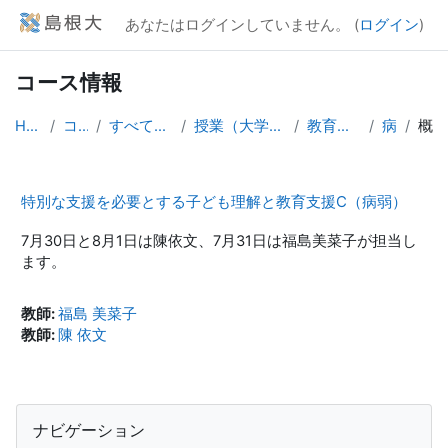
メインコンテンツへスキップする
あなたはログインしていません。 (
ログイン
)
コース情報
Home
コース
すべてのコース
授業（大学院生向け）
教育学研究科
病弱
概要
特別な支援を必要とする子ども理解と教育支援C（病弱）
7月30日と8月1日は陳依文、7月31日は福島美菜子が担当し
ます。
教師:
福島 美菜子
教師:
陳 依文
ブロック
ナビゲーション をスキップする
ナビゲーション