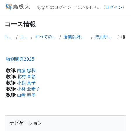
メインコンテンツへスキップする
あなたはログインしていません。 (
ログイン
)
コース情報
Home
コース
すべてのコース
授業以外のコース
特別研究2025
概要
特別研究2025
教師:
内藤 忠和
教師:
北村 直彰
教師:
小原 真子
教師:
小林 亜希子
教師:
山崎 泰孝
ブロック
ナビゲーション をスキップする
ナビゲーション