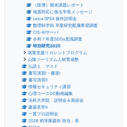
（医博）期末課題レポート
地震対応に係る学長メッセージ
Leica SP5X 操作説明会
数理科学科 卒業研究配属希望調査
CIS-AIサーバ
令和７年度SDGs意識調査
特別研究2025
就業支援リカレントプログラム
山陰ツーリズム人材育成塾
仏語１ マスド
書写演習Ⅰ・書道Ⅰ
書写演習Ⅱ
情報セキュリティ講習
心理コースOC動画編集
法科大学院 説明会＆座談会
建築見学Ⅱ
一貫プロ説明会
2026 初等家庭科 担当：長