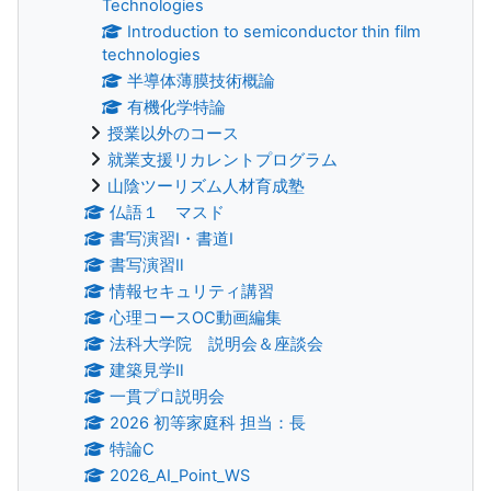
Technologies
Introduction to semiconductor thin film
technologies
半導体薄膜技術概論
有機化学特論
授業以外のコース
就業支援リカレントプログラム
山陰ツーリズム人材育成塾
仏語１ マスド
書写演習Ⅰ・書道Ⅰ
書写演習Ⅱ
情報セキュリティ講習
心理コースOC動画編集
法科大学院 説明会＆座談会
建築見学Ⅱ
一貫プロ説明会
2026 初等家庭科 担当：長
特論C
2026_AI_Point_WS