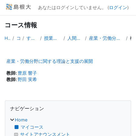
メインコンテンツへスキップする
あなたはログインしていません。 (
ログイン
)
コース情報
Home
コース
すべてのコース
授業（大学院生向け）
人間社会科学研究科
産業・労働分野に関する理論と支援の展開
産業・労働分野に関する理論と支援の展開
教師:
豊原 響子
教師:
野田 実希
ブロック
ナビゲーション をスキップする
ナビゲーション
Home
マイコース
サイトアナウンスメント