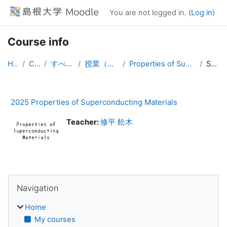
Skip to main content
You are not logged in. (
Log in
)
Course info
Home
Courses
すべてのコース
授業（大学院生向け）
Properties of Superconducting Materials
Summary
2025 Properties of Superconducting Materials
Teacher:
修平 舩木
Blocks
Skip Navigation
Navigation
Home
My courses