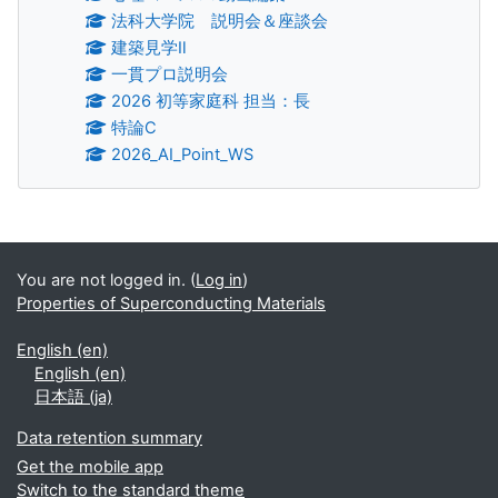
法科大学院 説明会＆座談会
建築見学Ⅱ
一貫プロ説明会
2026 初等家庭科 担当：長
特論C
2026_AI_Point_WS
Supplementary blocks
You are not logged in. (
Log in
)
Properties of Superconducting Materials
English ‎(en)‎
English ‎(en)‎
日本語 ‎(ja)‎
Data retention summary
Get the mobile app
Switch to the standard theme