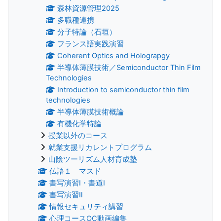
森林資源管理2025
多職種連携
分子特論（石垣）
フランス語実践演習
Coherent Optics and Holograpgy
半導体薄膜技術／Semiconductor Thin Film
Technologies
Introduction to semiconductor thin film
technologies
半導体薄膜技術概論
有機化学特論
授業以外のコース
就業支援リカレントプログラム
山陰ツーリズム人材育成塾
仏語１ マスド
書写演習Ⅰ・書道Ⅰ
書写演習Ⅱ
情報セキュリティ講習
心理コースOC動画編集