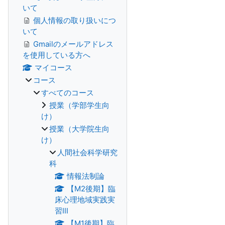
いて
個人情報の取り扱いにつ
いて
Gmailのメールアドレス
を使用している方へ
マイコース
コース
すべてのコース
授業（学部学生向
け）
授業（大学院生向
け）
人間社会科学研究
科
情報法制論
【M2後期】臨
床心理地域実践実
習Ⅲ
【M1後期】臨