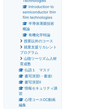
Technologies
Introduction to
semiconductor thin
film technologies
半導体薄膜技術
概論
有機化学特論
授業以外のコース
就業支援リカレント
プログラム
山陰ツーリズム人材
育成塾
仏語１ マスド
書写演習Ⅰ・書道Ⅰ
書写演習Ⅱ
情報セキュリティ講
習
心理コースOC動画
編集