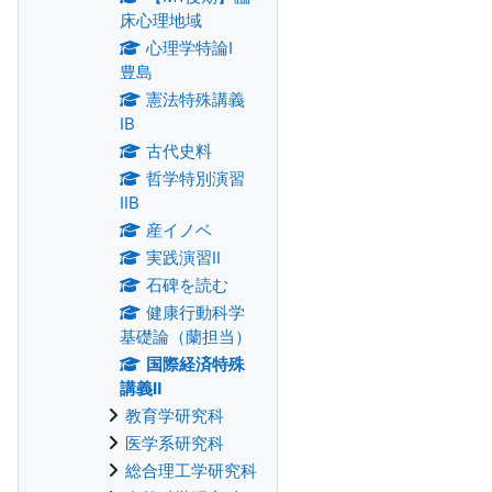
床心理地域
心理学特論Ⅰ
豊島
憲法特殊講義
IB
古代史料
哲学特別演習
ⅡB
産イノベ
実践演習Ⅱ
石碑を読む
健康行動科学
基礎論（蘭担当）
国際経済特殊
講義Ⅱ
教育学研究科
医学系研究科
総合理工学研究科