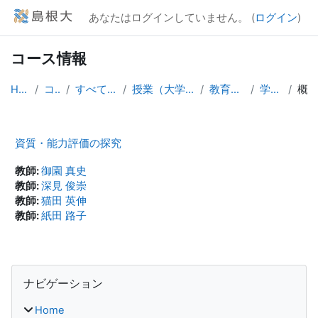
メインコンテンツへスキップする
あなたはログインしていません。 (
ログイン
)
コース情報
Home
コース
すべてのコース
授業（大学院生向け）
教育学研究科
学習評価
概要
資質・能力評価の探究
教師:
御園 真史
教師:
深見 俊崇
教師:
猫田 英伸
教師:
紙田 路子
ブロック
ナビゲーション をスキップする
ナビゲーション
Home