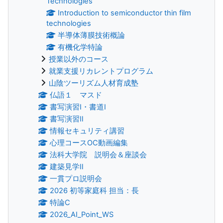
Technologies
Introduction to semiconductor thin film
technologies
半導体薄膜技術概論
有機化学特論
授業以外のコース
就業支援リカレントプログラム
山陰ツーリズム人材育成塾
仏語１ マスド
書写演習Ⅰ・書道Ⅰ
書写演習Ⅱ
情報セキュリティ講習
心理コースOC動画編集
法科大学院 説明会＆座談会
建築見学Ⅱ
一貫プロ説明会
2026 初等家庭科 担当：長
特論C
2026_AI_Point_WS