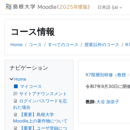
メインコンテンツへスキップする
日本語 ‎(ja)‎
コース情報
Home
コース
すべてのコース
授業以外のコース
R
ブロック
ナビゲーション をスキップする
ナビゲーション
R7階層別研修（教授
Home
マイコース
令和7年9月30日に
サイトアナウンスメント
ログインパスワードを忘
教師:
大谷 加奈子
れた場合
【重要】島根大学
Moodle上の著作物について
【重要】ユーザ登録につ