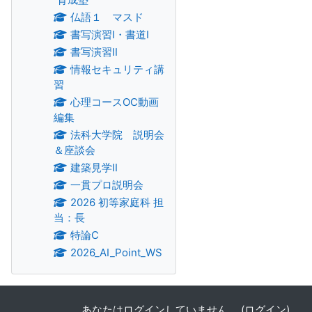
仏語１ マスド
書写演習Ⅰ・書道Ⅰ
書写演習Ⅱ
情報セキュリティ講
習
心理コースOC動画
編集
法科大学院 説明会
＆座談会
建築見学Ⅱ
一貫プロ説明会
2026 初等家庭科 担
当：長
特論C
2026_AI_Point_WS
あなたはログインしていません。 (
ログイン
)