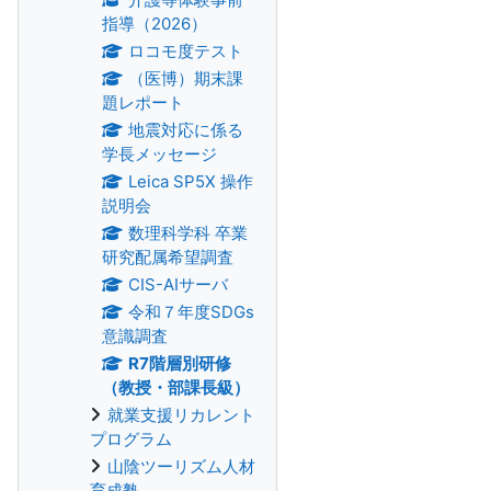
指導（2026）
ロコモ度テスト
（医博）期末課
題レポート
地震対応に係る
学長メッセージ
Leica SP5X 操作
説明会
数理科学科 卒業
研究配属希望調査
CIS-AIサーバ
令和７年度SDGs
意識調査
R7階層別研修
（教授・部課長級）
就業支援リカレント
プログラム
山陰ツーリズム人材
育成塾