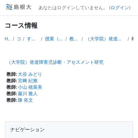
メインコンテンツへスキップする
あなたはログインしていません。 (
ログイン
)
コース情報
Home
コース
すべてのコース
授業（大学院生向け）
教育学研究科
（大学院）発達障害児診断・アセスメント研究
（大学院）発達障害児診断・アセスメント研究
教師:
大谷 みどり
教師:
宮﨑 紀雅
教師:
小山 穂菜美
教師:
藤川 雅人
教師:
陳 依文
ブロック
ナビゲーション をスキップする
ナビゲーション