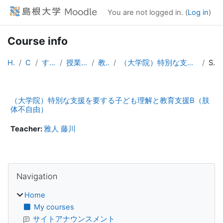
Skip to main content
You are not logged in. (
Log in
)
Course info
Home
Courses
すべてのコース
授業（大学院生向け）
教育学研究科
（大学院）特別な支援を要する子ども理解と教育支援B（肢体不自由）
Summary
（大学院）特別な支援を要する子ども理解と教育支援B（肢
体不自由）
Teacher:
雅人 藤川
Blocks
Skip Navigation
Navigation
Home
My courses
サイトアナウンスメント