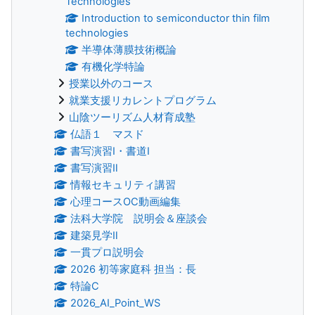
Technologies
Introduction to semiconductor thin film
technologies
半導体薄膜技術概論
有機化学特論
授業以外のコース
就業支援リカレントプログラム
山陰ツーリズム人材育成塾
仏語１ マスド
書写演習Ⅰ・書道Ⅰ
書写演習Ⅱ
情報セキュリティ講習
心理コースOC動画編集
法科大学院 説明会＆座談会
建築見学Ⅱ
一貫プロ説明会
2026 初等家庭科 担当：長
特論C
2026_AI_Point_WS