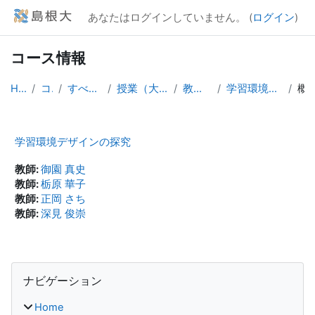
メインコンテンツへスキップする
あなたはログインしていません。 (
ログイン
)
コース情報
Home
コース
すべてのコース
授業（大学院生向け）
教育学研究科
学習環境デザインの探究
概
学習環境デザインの探究
教師:
御園 真史
教師:
栃原 華子
教師:
正岡 さち
教師:
深見 俊崇
ブロック
ナビゲーション をスキップする
ナビゲーション
Home