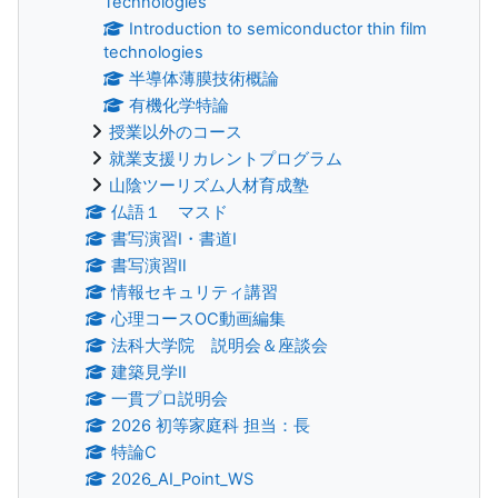
Technologies
Introduction to semiconductor thin film
technologies
半導体薄膜技術概論
有機化学特論
授業以外のコース
就業支援リカレントプログラム
山陰ツーリズム人材育成塾
仏語１ マスド
書写演習Ⅰ・書道Ⅰ
書写演習Ⅱ
情報セキュリティ講習
心理コースOC動画編集
法科大学院 説明会＆座談会
建築見学Ⅱ
一貫プロ説明会
2026 初等家庭科 担当：長
特論C
2026_AI_Point_WS