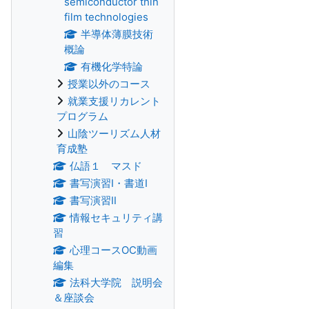
semiconductor thin
film technologies
半導体薄膜技術
概論
有機化学特論
授業以外のコース
就業支援リカレント
プログラム
山陰ツーリズム人材
育成塾
仏語１ マスド
書写演習Ⅰ・書道Ⅰ
書写演習Ⅱ
情報セキュリティ講
習
心理コースOC動画
編集
法科大学院 説明会
＆座談会