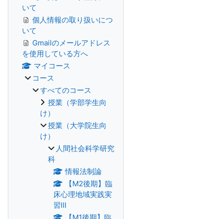
いて
個人情報の取り扱いにつ
いて
Gmailのメールアドレス
を使用している方へ
マイコース
コース
すべてのコース
授業（学部学生向
け）
授業（大学院生向
け）
人間社会科学研究
科
情報法制論
【M2後期】臨
床心理地域実践実
習Ⅲ
【M1後期】臨