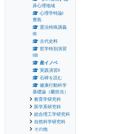
床心理地域
心理学特論Ⅰ
豊島
憲法特殊講義
IB
古代史料
哲学特別演習
ⅡB
産イノベ
実践演習Ⅱ
石碑を読む
健康行動科学
基礎論（蘭担当）
教育学研究科
医学系研究科
総合理工学研究科
自然科学研究科
その他