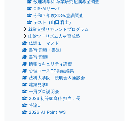
数理科学科 卒業研究配属希望調査
CIS-AIサーバ
令和７年度SDGs意識調査
テスト（山田 容士）
就業支援リカレントプログラム
山陰ツーリズム人材育成塾
仏語１ マスド
書写演習Ⅰ・書道Ⅰ
書写演習Ⅱ
情報セキュリティ講習
心理コースOC動画編集
法科大学院 説明会＆座談会
建築見学Ⅱ
一貫プロ説明会
2026 初等家庭科 担当：長
特論C
2026_AI_Point_WS