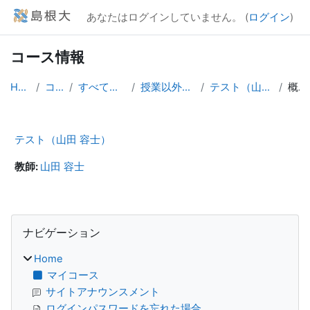
メインコンテンツへスキップする
あなたはログインしていません。 (
ログイン
)
コース情報
Home
コース
すべてのコース
授業以外のコース
テスト（山田 容士）
概要
テスト（山田 容士）
教師:
山田 容士
ブロック
ナビゲーション をスキップする
ナビゲーション
Home
マイコース
サイトアナウンスメント
ログインパスワードを忘れた場合