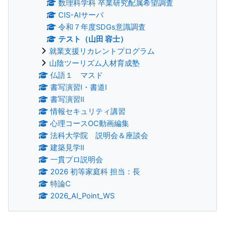
数理科学科 卒業研究配属希望調査
CIS-AIサーバ
令和７年度SDGs意識調査
テスト（山田 容士）
就業支援リカレントプログラム
山陰ツーリズム人材育成塾
仏語１ マスド
書写演習Ⅰ・書道Ⅰ
書写演習Ⅱ
情報セキュリティ講習
心理コースOC動画編集
法科大学院 説明会＆座談会
建築見学Ⅱ
一貫プロ説明会
2026 初等家庭科 担当：長
特論C
2026_AI_Point_WS