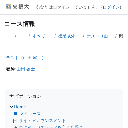
メインコンテンツへスキップする
あなたはログインしていません。 (
ログイン
)
コース情報
Home
コース
すべてのコース
授業以外のコース
テスト（山田 容士）
概要
テスト（山田 容士）
教師:
山田 容士
ブロック
ナビゲーション をスキップする
ナビゲーション
Home
マイコース
サイトアナウンスメント
ログインパスワードを忘れた場合