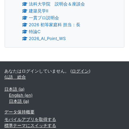
法科大学院 説明会＆座談会
建築見学Ⅱ
一貫プロ説明会
2026 初等家庭科 担当：長
特論C
2026_AI_Point_WS
補助ブロック
あなたはログインしていません。 (
ログイン
)
仏語 総合
日本語 ‎(ja)‎
English ‎(en)‎
日本語 ‎(ja)‎
データ保持概要
モバイルアプリを取得する
標準テーマにスイッチする