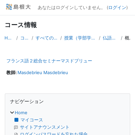
メインコンテンツへスキップする
あなたはログインしていません。 (
ログイン
)
コース情報
Home
コース
すべてのコース
授業（学部学生向け）
仏語 総合
概要
フランス語２総合セミナーマスドブリュー
教師:
Masdebrieu Masdebrieu
ブロック
ナビゲーション をスキップする
ナビゲーション
Home
マイコース
サイトアナウンスメント
ログインパスワードを忘れた場合