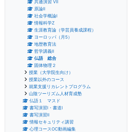
共通演習 VII
原論Ⅱ
社会学概論Ⅰ
情報科学Z
生涯教育論（学芸員養成課程）
ヨーロッパ（月5）
地歴教育法
哲学講義Ⅱ
仏語 総合
固体物理２
授業（大学院生向け）
授業以外のコース
就業支援リカレントプログラム
山陰ツーリズム人材育成塾
仏語１ マスド
書写演習Ⅰ・書道Ⅰ
書写演習Ⅱ
情報セキュリティ講習
心理コースOC動画編集