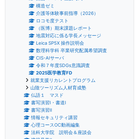
構造ゼミ
介護等体験事前指導（2026）
ロコモ度テスト
（医博）期末課題レポート
地震対応に係る学長メッセージ
Leica SP5X 操作説明会
数理科学科 卒業研究配属希望調査
CIS-AIサーバ
令和７年度SDGs意識調査
2025医学教育FD
就業支援リカレントプログラム
山陰ツーリズム人材育成塾
仏語１ マスド
書写演習Ⅰ・書道Ⅰ
書写演習Ⅱ
情報セキュリティ講習
心理コースOC動画編集
法科大学院 説明会＆座談会