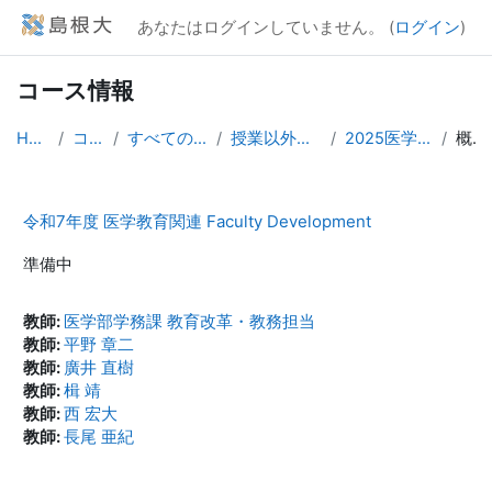
メインコンテンツへスキップする
あなたはログインしていません。 (
ログイン
)
コース情報
Home
コース
すべてのコース
授業以外のコース
2025医学教育FD
概要
令和7年度 医学教育関連 Faculty Development
準備中
教師:
医学部学務課 教育改革・教務担当
教師:
平野 章二
教師:
廣井 直樹
教師:
楫 靖
教師:
西 宏大
教師:
長尾 亜紀