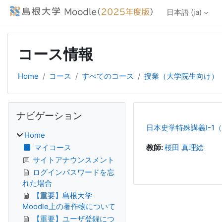
メインコンテンツへスキップする
日本語 ‎(ja)‎
コース情報
Home
コース
すべてのコース
授業（大学院生向け）
ブロック
ナビゲーション をスキップする
ナビゲーション
日本史学特殊講義Ⅰ-1
Home
マイコース
教師:
桜田 真理絵
サイトアナウンスメント
ログインパスワードを忘
れた場合
【重要】島根大学
Moodle上の著作物について
【重要】ユーザ登録につ