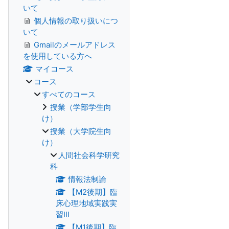
いて
個人情報の取り扱いにつ
いて
Gmailのメールアドレス
を使用している方へ
マイコース
コース
すべてのコース
授業（学部学生向
け）
授業（大学院生向
け）
人間社会科学研究
科
情報法制論
【M2後期】臨
床心理地域実践実
習Ⅲ
【M1後期】臨