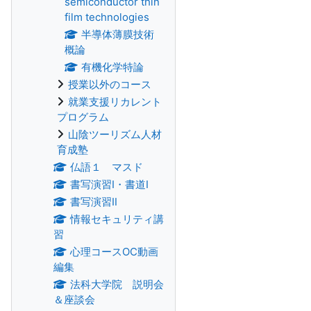
semiconductor thin
film technologies
半導体薄膜技術
概論
有機化学特論
授業以外のコース
就業支援リカレント
プログラム
山陰ツーリズム人材
育成塾
仏語１ マスド
書写演習Ⅰ・書道Ⅰ
書写演習Ⅱ
情報セキュリティ講
習
心理コースOC動画
編集
法科大学院 説明会
＆座談会