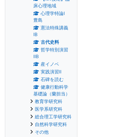
床心理地域
心理学特論Ⅰ
豊島
憲法特殊講義
IB
古代史料
哲学特別演習
ⅡB
産イノベ
実践演習Ⅱ
石碑を読む
健康行動科学
基礎論（蘭担当）
教育学研究科
医学系研究科
総合理工学研究科
自然科学研究科
その他