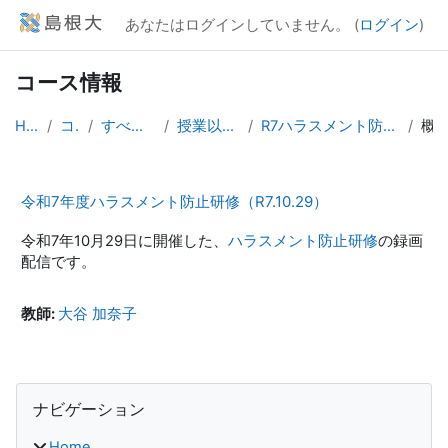
メインコンテンツへスキップする
あなたはログインしていません。 (
ログイン
)
コース情報
Home
コース
すべてのコース
授業以外のコース
R7ハラスメント防止研修（R7.10.29）
概
令和7年度ハラスメント防止研修（R7.10.29）
令和7年10月29日に開催した、
ハラスメント防止研修
の録画
配信です。
教師:
大谷 加奈子
ブロック
ナビゲーション をスキップする
ナビゲーション
Home