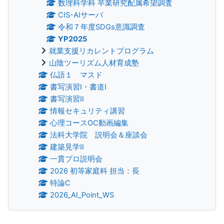
数理科学科 卒業研究配属希望調査
CIS-AIサーバ
令和７年度SDGs意識調査
YP2025
就業支援リカレントプログラム
山陰ツーリズム人材育成塾
仏語１ マスド
書写演習Ⅰ・書道Ⅰ
書写演習Ⅱ
情報セキュリティ講習
心理コースOC動画編集
法科大学院 説明会＆座談会
建築見学Ⅱ
一貫プロ説明会
2026 初等家庭科 担当：長
特論C
2026_AI_Point_WS