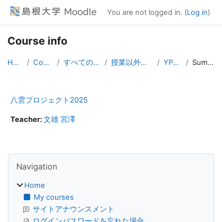
Skip to main content
You are not logged in. (
Log in
)
Course info
Home
Courses
すべてのコース
授業以外のコース
YP2025
Summary
八雲プロジェクト2025
Teacher:
文雄 宮澤
Blocks
Skip Navigation
Navigation
Home
My courses
サイトアナウンスメント
ログインパスワードを忘れた場合