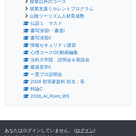
授業以外のコース
就業支援リカレントプログラム
山陰ツーリズム人材育成塾
仏語１ マスド
書写演習Ⅰ・書道Ⅰ
書写演習Ⅱ
情報セキュリティ講習
心理コースOC動画編集
法科大学院 説明会＆座談会
建築見学Ⅱ
一貫プロ説明会
2026 初等家庭科 担当：長
特論C
2026_AI_Point_WS
補助ブロック
あなたはログインしていません。 (
ログイン
)