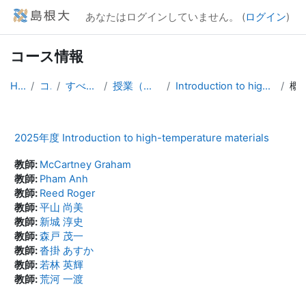
メインコンテンツへスキップする
あなたはログインしていません。 (
ログイン
)
コース情報
Home
コース
すべてのコース
授業（大学院生向け）
Introduction to high-temperature materials
概
2025年度 Introduction to high-temperature materials
教師:
McCartney Graham
教師:
Pham Anh
教師:
Reed Roger
教師:
平山 尚美
教師:
新城 淳史
教師:
森戸 茂一
教師:
沓掛 あすか
教師:
若林 英輝
教師:
荒河 一渡