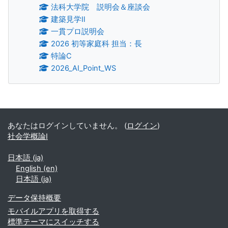
法科大学院 説明会＆座談会
建築見学Ⅱ
一貫プロ説明会
2026 初等家庭科 担当：長
特論C
2026_AI_Point_WS
補助ブロック
あなたはログインしていません。 (
ログイン
)
社会学概論Ⅰ
日本語 ‎(ja)‎
English ‎(en)‎
日本語 ‎(ja)‎
データ保持概要
モバイルアプリを取得する
標準テーマにスイッチする