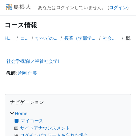
メインコンテンツへスキップする
あなたはログインしていません。 (
ログイン
)
コース情報
Home
コース
すべてのコース
授業（学部学生向け）
社会学概論Ⅰ
概要
社会学概論Ⅰ／福祉社会学Ⅰ
教師:
片岡 佳美
ブロック
ナビゲーション をスキップする
ナビゲーション
Home
マイコース
サイトアナウンスメント
ログインパスワードを忘れた場合