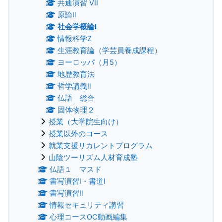
共通演習 VII
原論Ⅱ
社会学概論Ⅰ
情報科学Z
生涯教育論（学芸員養成課程）
ヨーロッパ（月5）
地歴教育法
哲学講義Ⅱ
仏語 総合
固体物理２
授業（大学院生向け）
授業以外のコース
就業支援リカレントプログラム
山陰ツーリズム人材育成塾
仏語１ マスド
書写演習Ⅰ・書道Ⅰ
書写演習Ⅱ
情報セキュリティ講習
心理コースOC動画編集