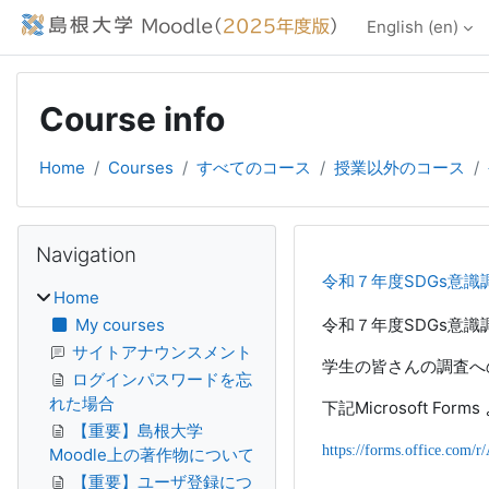
Skip to main content
English ‎(en)‎
Course info
Home
Courses
すべてのコース
授業以外のコース
Blocks
Skip Navigation
Navigation
令和７年度SDGs意識
Home
My courses
令和７年度SDGs意
サイトアナウンスメント
学生の皆さんの調査へ
ログインパスワードを忘
れた場合
下記Microsoft F
【重要】島根大学
https://forms.office.com/
Moodle上の著作物について
【重要】ユーザ登録につ