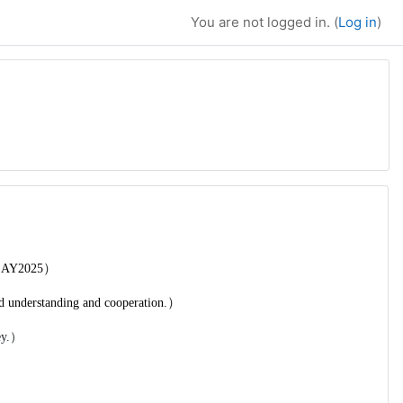
You are not logged in. (
Log in
)
）
n AY2025
）
d understanding and cooperation.
vey.）