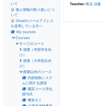
いて
Teacher:
唯花 須藤
個人情報の取り扱いにつ
いて
Gmailのメールアドレス
を使用している方へ
My courses
Courses
すべてのコース
授業（学部学生向
け）
授業（大学院生向
け）
授業以外のコース
内部統制システ
ムに関する講習
園芸コース学位
授与式
構造ゼミ
介護等体験事前