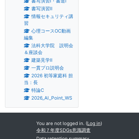
書写演習Ⅰ・書道Ⅰ
書写演習Ⅱ
情報セキュリティ講
習
心理コースOC動画
編集
法科大学院 説明会
＆座談会
建築見学Ⅱ
一貫プロ説明会
2026 初等家庭科 担
当：長
特論C
2026_AI_Point_WS
You are not logged in. (
Log in
)
令和７年度SDGs意識調査
Data retention summary