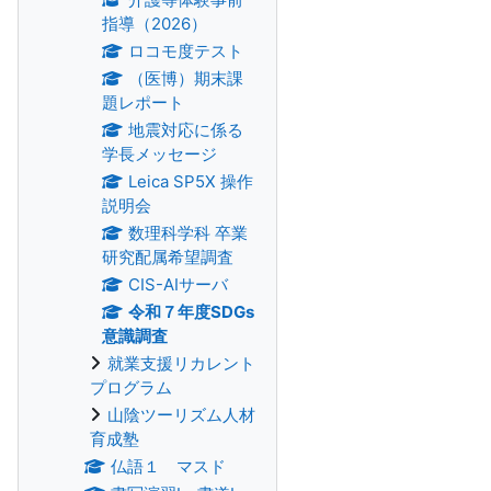
指導（2026）
ロコモ度テスト
（医博）期末課
題レポート
地震対応に係る
学長メッセージ
Leica SP5X 操作
説明会
数理科学科 卒業
研究配属希望調査
CIS-AIサーバ
令和７年度SDGs
意識調査
就業支援リカレント
プログラム
山陰ツーリズム人材
育成塾
仏語１ マスド