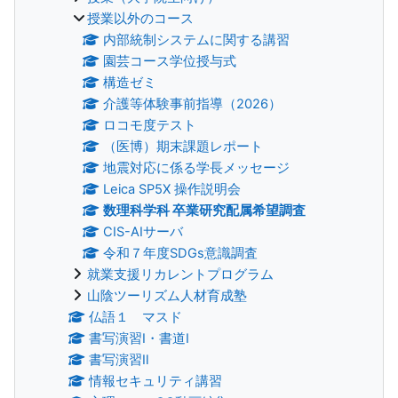
授業以外のコース
内部統制システムに関する講習
園芸コース学位授与式
構造ゼミ
介護等体験事前指導（2026）
ロコモ度テスト
（医博）期末課題レポート
地震対応に係る学長メッセージ
Leica SP5X 操作説明会
数理科学科 卒業研究配属希望調査
CIS-AIサーバ
令和７年度SDGs意識調査
就業支援リカレントプログラム
山陰ツーリズム人材育成塾
仏語１ マスド
書写演習Ⅰ・書道Ⅰ
書写演習Ⅱ
情報セキュリティ講習