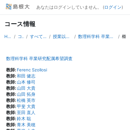
メインコンテンツへスキップする
あなたはログインしていません。 (
ログイン
)
コース情報
Home
コース
すべてのコース
授業以外のコース
数理科学科 卒業研究配属希望調査
概要
数理科学科 卒業研究配属希望調査
教師:
Ferenc Szollosi
教師:
和田 健志
教師:
山本 修司
教師:
山田 大貴
教師:
山田 拓身
教師:
松橋 英市
教師:
甲斐 大貴
教師:
至田 直人
教師:
鈴木 聡
教師:
青木 美穂