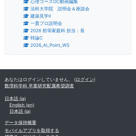
心理コースOC動画編集
法科大学院 説明会＆座談会
建築見学Ⅱ
一貫プロ説明会
2026 初等家庭科 担当：長
特論C
2026_AI_Point_WS
補助ブロック
あなたはログインしていません。 (
ログイン
)
数理科学科 卒業研究配属希望調査
日本語 ‎(ja)‎
English ‎(en)‎
日本語 ‎(ja)‎
データ保持概要
モバイルアプリを取得する