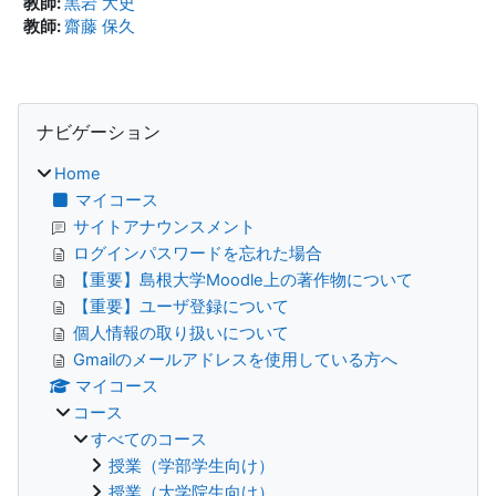
教師:
黒岩 大史
教師:
齋藤 保久
ブロック
ナビゲーション をスキップする
ナビゲーション
Home
マイコース
サイトアナウンスメント
ログインパスワードを忘れた場合
【重要】島根大学Moodle上の著作物について
【重要】ユーザ登録について
個人情報の取り扱いについて
Gmailのメールアドレスを使用している方へ
マイコース
コース
すべてのコース
授業（学部学生向け）
授業（大学院生向け）