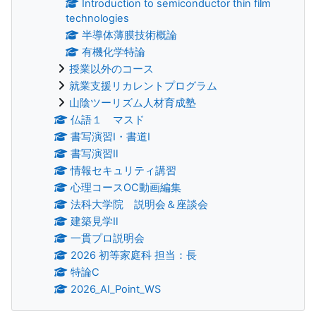
Introduction to semiconductor thin film
technologies
半導体薄膜技術概論
有機化学特論
授業以外のコース
就業支援リカレントプログラム
山陰ツーリズム人材育成塾
仏語１ マスド
書写演習Ⅰ・書道Ⅰ
書写演習Ⅱ
情報セキュリティ講習
心理コースOC動画編集
法科大学院 説明会＆座談会
建築見学Ⅱ
一貫プロ説明会
2026 初等家庭科 担当：長
特論C
2026_AI_Point_WS