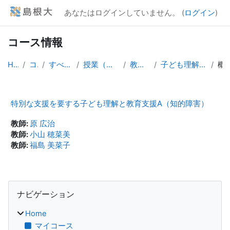
メインコンテンツへスキップする
あなたはログインしていません。 (
ログイン
)
コース情報
Home
コース
すべてのコース
授業（大学院生向け）
教育学研究科
子ども理解と支援A（知的）
概
特別な支援を要する子ども理解と教育支援A（知的障害）
教師:
原 広治
教師:
小山 穂菜美
教師:
福島 美菜子
ブロック
ナビゲーション をスキップする
ナビゲーション
Home
マイコース