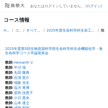
メインコンテンツへスキップする
あなたはログインしていません。 (
ログイン
)
コース情報
Home
コース
すべてのコース
2025年度生命科学科生命工系コース卒論発表会
概要
2025年度第5回生物資源科学部生命科学科生命機能化学・食
生命科学コース卒論発表会
教師:
Hemanth V.
教師:
中川 強
教師:
丸田 隆典
教師:
吉清 恵介
教師:
地阪 光生
教師:
塩月 孝博
教師:
室田 佳恵子
教師:
小川 貴央
教師:
山本 達之
教師:
戒能 智宏