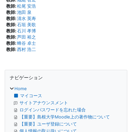
教師:
松尾 安浩
教師:
池田 泉
教師:
清水 英寿
教師:
石垣 美歌
教師:
石川 孝博
教師:
芦田 裕之
教師:
蜂谷 卓士
教師:
西村 浩二
ブロック
ナビゲーション をスキップする
ナビゲーション
Home
マイコース
サイトアナウンスメント
ログインパスワードを忘れた場合
【重要】島根大学Moodle上の著作物について
【重要】ユーザ登録について
個人情報の取り扱いについて