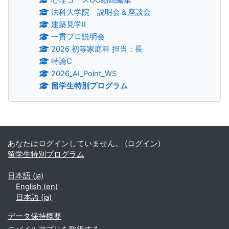
法科大学院 説明会＆座談会
建築見学Ⅱ
一貫プロ説明会
2026 初等家庭科 担当：長
特論C
2026_AI_Point_WS
留学生特別プログラム
補助ブロック
あなたはログインしていません。 (
ログイン
)
留学生特別プログラム
日本語 ‎(ja)‎
English ‎(en)‎
日本語 ‎(ja)‎
データ保持概要