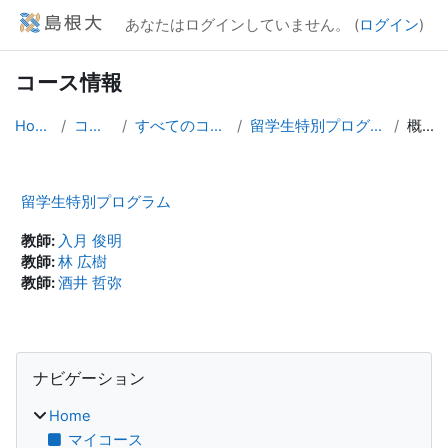
メインコンテンツへスキップする
あなたはログインしていません。 (
ログイン
)
コース情報
Home
コース
すべてのコース
留学生特別プログラム
概要
留学生特別プログラム
教師:
入月 俊明
教師:
林 広樹
教師:
酒井 哲弥
ブロック
ナビゲーション をスキップする
ナビゲーション
Home
マイコース