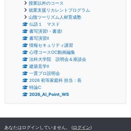
授業以外のコース
就業支援リカレントプログラム
山陰ツーリズム人材育成塾
仏語１ マスド
書写演習Ⅰ・書道Ⅰ
書写演習Ⅱ
情報セキュリティ講習
心理コースOC動画編集
法科大学院 説明会＆座談会
建築見学Ⅱ
一貫プロ説明会
2026 初等家庭科 担当：長
特論C
2026_AI_Point_WS
補助ブロック
あなたはログインしていません。 (
ログイン
)