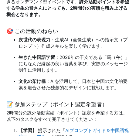
きるオンデマンド型イベントです。
課外活動ポイントを希望
する学生の皆さんにとっても、2時間分の実績を積み上げる
機会となります。
🎯 この活動のねらい
次世代の表現力
：生成AI（画像生成）への指示文（プ
ロンプト）作成スキルを楽しく学びます。
生きた中国語学習
：2026年の干支である「馬（午）」
にちなんだ縁起の良い言葉を学び、実際のメッセージ
制作に活用します。
文化の架け橋
：AIを活用して、日本と中国の文化的要
素を融合させた独創的なデザインに挑戦します。
📝 参加ステップ（ポイント認定希望者）
2時間分の課外活動実績（ポイント）認定を希望する方は、
以下のタスクをすべて完了させてください：
【学習】
提示された「
AIプロンプトガイド＆中国語祝