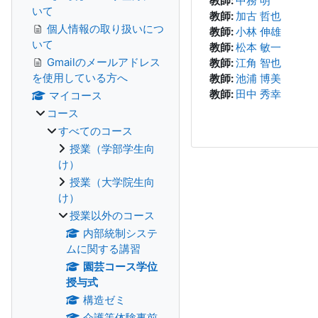
教師:
中務 明
いて
教師:
加古 哲也
個人情報の取り扱いにつ
教師:
小林 伸雄
いて
教師:
松本 敏一
Gmailのメールアドレス
教師:
江角 智也
を使用している方へ
教師:
池浦 博美
教師:
田中 秀幸
マイコース
コース
すべてのコース
授業（学部学生向
け）
授業（大学院生向
け）
授業以外のコース
内部統制システ
ムに関する講習
園芸コース学位
授与式
構造ゼミ
介護等体験事前