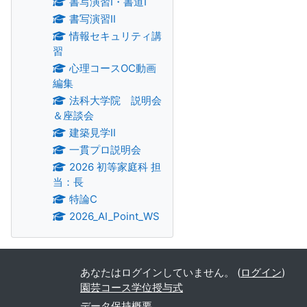
書写演習Ⅰ・書道Ⅰ
書写演習Ⅱ
情報セキュリティ講
習
心理コースOC動画
編集
法科大学院 説明会
＆座談会
建築見学Ⅱ
一貫プロ説明会
2026 初等家庭科 担
当：長
特論C
2026_AI_Point_WS
あなたはログインしていません。 (
ログイン
)
園芸コース学位授与式
データ保持概要