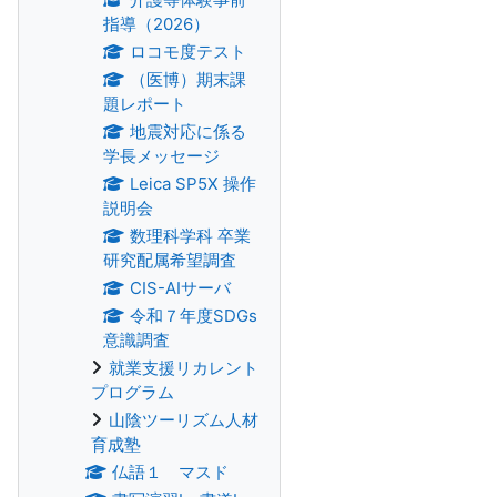
指導（2026）
ロコモ度テスト
（医博）期末課
題レポート
地震対応に係る
学長メッセージ
Leica SP5X 操作
説明会
数理科学科 卒業
研究配属希望調査
CIS-AIサーバ
令和７年度SDGs
意識調査
就業支援リカレント
プログラム
山陰ツーリズム人材
育成塾
仏語１ マスド