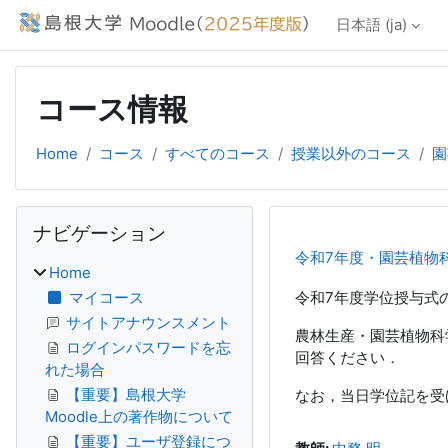
メインコンテンツへスキップする
日本語 ‎(ja)‎
コース情報
Home
コース
すべてのコース
授業以外のコース
園
ブロック
ナビゲーション をスキップする
ナビゲーション
令和7年度・園芸植物
Home
マイコース
令和7年度学位授与式
サイトアナウンスメント
農林生産・園芸植物科
ログインパスワードを忘
回答ください．
れた場合
【重要】島根大学
なお，当日学位記を受
Moodle上の著作物について
【重要】ユーザ登録につ