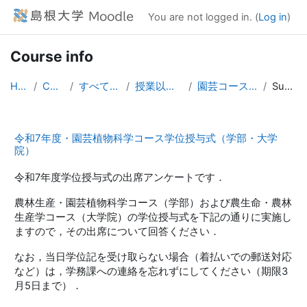
Skip to main content
You are not logged in. (
Log in
)
Course info
Home
Courses
すべてのコース
授業以外のコース
園芸コース学位授与式
Summary
令和7年度・園芸植物科学コース学位授与式（学部・大学
院）
令和7年度学位授与式の出席アンケートです．
農林生産・園芸植物科学コース（学部）および農生命・農林
生産学コース（大学院）の学位授与式を下記の通りに実施し
ますので，その出席について回答ください．
なお，当日学位記を受け取らない場合（着払いでの郵送対応
など）は，学務課への連絡を忘れずにしてください（期限3
月5日まで）．