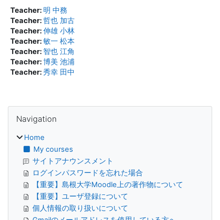
Teacher:
明 中務
Teacher:
哲也 加古
Teacher:
伸雄 小林
Teacher:
敏一 松本
Teacher:
智也 江角
Teacher:
博美 池浦
Teacher:
秀幸 田中
Blocks
Skip Navigation
Navigation
Home
My courses
サイトアナウンスメント
ログインパスワードを忘れた場合
【重要】島根大学Moodle上の著作物について
【重要】ユーザ登録について
個人情報の取り扱いについて
Gmailのメールアドレスを使用している方へ