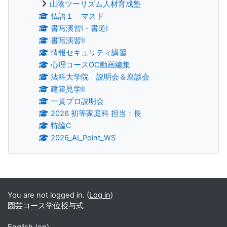
山陰ツーリズム人材育成塾
仏語１ マスド
書写演習Ⅰ・書道Ⅰ
書写演習Ⅱ
情報セキュリティ講習
心理コースOC動画編集
法科大学院 説明会＆座談会
建築見学Ⅱ
一貫プロ説明会
2026 初等家庭科 担当：長
特論C
2026_AI_Point_WS
Supplementary blocks
You are not logged in. (
Log in
)
園芸コース学位授与式