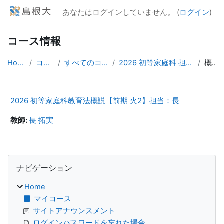
メインコンテンツへスキップする
あなたはログインしていません。 (
ログイン
)
コース情報
Home
コース
すべてのコース
2026 初等家庭科 担当：長
概要
2026 初等家庭科教育法概説【前期 火2】担当：長
教師:
長 拓実
ブロック
ナビゲーション をスキップする
ナビゲーション
Home
マイコース
サイトアナウンスメント
ログインパスワードを忘れた場合