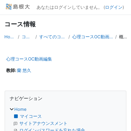
メインコンテンツへスキップする
あなたはログインしていません。 (
ログイン
)
コース情報
Home
コース
すべてのコース
心理コースOC動画編集
概要
心理コースOC動画編集
教師:
蘭 悠久
ブロック
ナビゲーション をスキップする
ナビゲーション
Home
マイコース
サイトアナウンスメント
ログインパスワードを忘れた場合