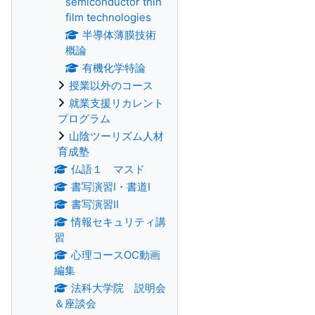
semiconductor thin
film technologies
半導体薄膜技術
概論
有機化学特論
授業以外のコース
就業支援リカレント
プログラム
山陰ツーリズム人材
育成塾
仏語１ マスド
書写演習Ⅰ・書道Ⅰ
書写演習Ⅱ
情報セキュリティ講
習
心理コースOC動画
編集
法科大学院 説明会
＆座談会