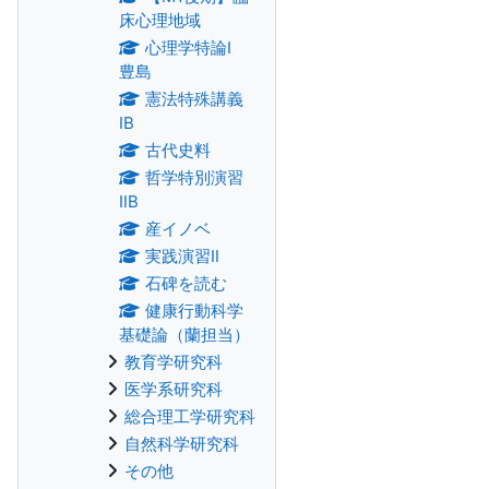
床心理地域
心理学特論Ⅰ
豊島
憲法特殊講義
IB
古代史料
哲学特別演習
ⅡB
産イノベ
実践演習Ⅱ
石碑を読む
健康行動科学
基礎論（蘭担当）
教育学研究科
医学系研究科
総合理工学研究科
自然科学研究科
その他