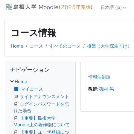
メインコンテンツへスキップする
日本語 ‎(ja)‎
コース情報
Home
コース
すべてのコース
授業（大学院生向け）
ブロック
ナビゲーション をスキップする
ナビゲーション
情報法制論
Home
マイコース
教師:
磯村 晃
サイトアナウンスメント
ログインパスワードを忘
れた場合
【重要】島根大学
Moodle上の著作物について
【重要】ユーザ登録につ