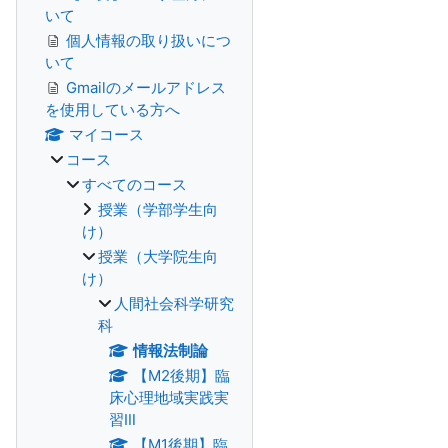
いて
個人情報の取り扱いにつ
いて
Gmailのメールアドレス
を使用している方へ
マイコース
コース
すべてのコース
授業（学部学生向
け）
授業（大学院生向
け）
人間社会科学研究
科
情報法制論
【M2後期】臨
床心理地域実践実
習Ⅲ
【M1後期】臨