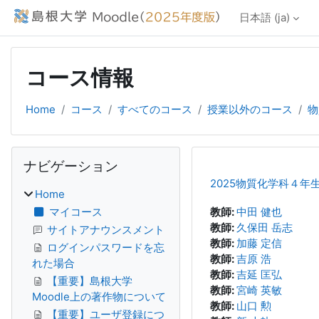
メインコンテンツへスキップする
日本語 ‎(ja)‎
コース情報
Home
コース
すべてのコース
授業以外のコース
物
ブロック
ナビゲーション をスキップする
ナビゲーション
2025物質化学科４年
Home
マイコース
教師:
中田 健也
教師:
久保田 岳志
サイトアナウンスメント
教師:
加藤 定信
ログインパスワードを忘
教師:
吉原 浩
れた場合
教師:
吉延 匡弘
【重要】島根大学
教師:
宮崎 英敏
Moodle上の著作物について
教師:
山口 勲
【重要】ユーザ登録につ