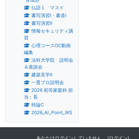
仏語１ マスド
書写演習Ⅰ・書道Ⅰ
書写演習Ⅱ
情報セキュリティ講
習
心理コースOC動画
編集
法科大学院 説明会
＆座談会
建築見学Ⅱ
一貫プロ説明会
2026 初等家庭科 担
当：長
特論C
2026_AI_Point_WS
あなたはログインしていません。 (
ログイン
)