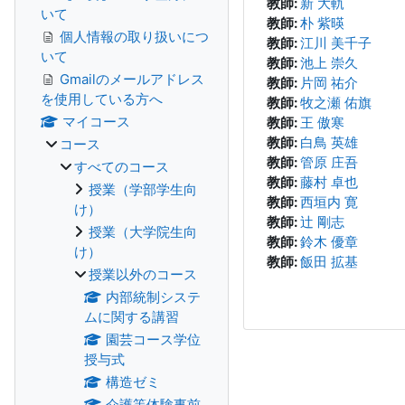
教師:
新 大軌
いて
教師:
朴 紫暎
個人情報の取り扱いにつ
教師:
江川 美千子
いて
教師:
池上 崇久
Gmailのメールアドレス
教師:
片岡 祐介
を使用している方へ
教師:
牧之瀬 佑旗
マイコース
教師:
王 傲寒
教師:
白鳥 英雄
コース
教師:
管原 庄吾
すべてのコース
教師:
藤村 卓也
授業（学部学生向
教師:
西垣内 寛
け）
教師:
辻 剛志
授業（大学院生向
教師:
鈴木 優章
け）
教師:
飯田 拡基
授業以外のコース
内部統制システ
ムに関する講習
園芸コース学位
授与式
構造ゼミ
介護等体験事前