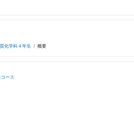
質化学科４年生
概要
生コース