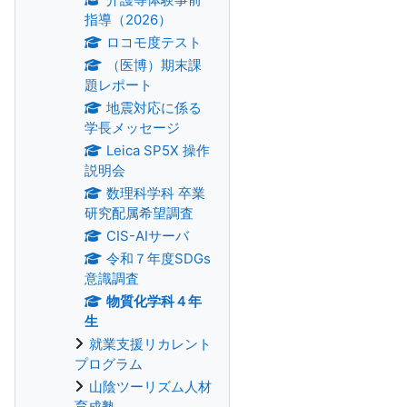
指導（2026）
ロコモ度テスト
（医博）期末課
題レポート
地震対応に係る
学長メッセージ
Leica SP5X 操作
説明会
数理科学科 卒業
研究配属希望調査
CIS-AIサーバ
令和７年度SDGs
意識調査
物質化学科４年
生
就業支援リカレント
プログラム
山陰ツーリズム人材
育成塾