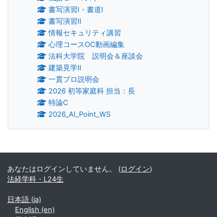
書写演習Ⅰ・書道Ⅰ
書写演習Ⅱ
情報セキュリティ講習
心理コースOC動画編集
法科大学院 説明会＆座談会
建築見学Ⅱ
一貫プロ説明会
2026 初等家庭科 担当：長
特論C
2026_AI_Point_WS
補助ブロック
あなたはログインしていません。 (
ログイン
)
法経学科・L24生
日本語 ‎(ja)‎
English ‎(en)‎