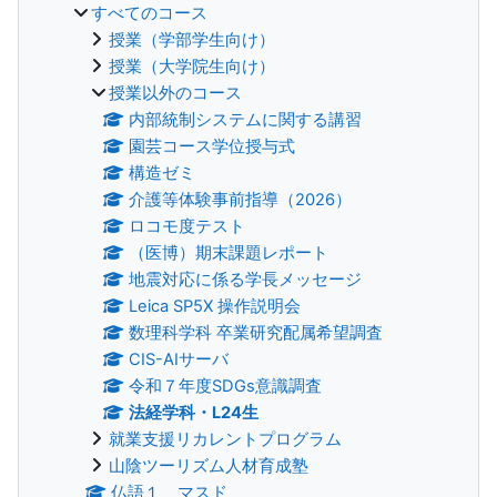
すべてのコース
授業（学部学生向け）
授業（大学院生向け）
授業以外のコース
内部統制システムに関する講習
園芸コース学位授与式
構造ゼミ
介護等体験事前指導（2026）
ロコモ度テスト
（医博）期末課題レポート
地震対応に係る学長メッセージ
Leica SP5X 操作説明会
数理科学科 卒業研究配属希望調査
CIS-AIサーバ
令和７年度SDGs意識調査
法経学科・L24生
就業支援リカレントプログラム
山陰ツーリズム人材育成塾
仏語１ マスド