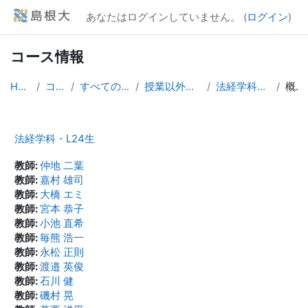
メインコンテンツへスキップする
あなたはログインしていません。 (
ログイン
)
コース情報
Home
コース
すべてのコース
授業以外のコース
法経学科・L24生
概要
法経学科・L24生
教師:
仲地 二葉
教師:
嘉村 雄司
教師:
大橋 エミ
教師:
宮本 恭子
教師:
小池 直希
教師:
毎熊 浩一
教師:
永松 正則
教師:
渡邉 英俊
教師:
石川 健
教師:
磯村 晃