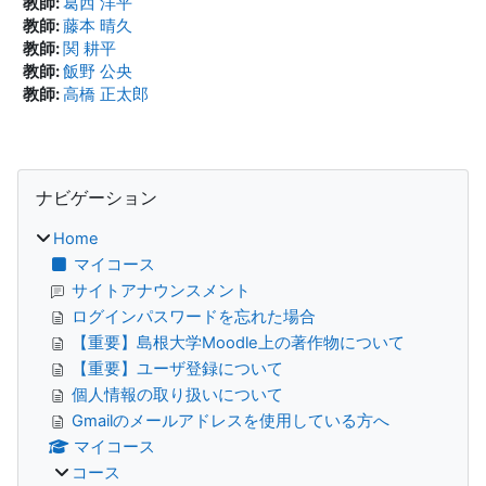
教師:
葛西 洋平
教師:
藤本 晴久
教師:
関 耕平
教師:
飯野 公央
教師:
高橋 正太郎
ブロック
ナビゲーション をスキップする
ナビゲーション
Home
マイコース
サイトアナウンスメント
ログインパスワードを忘れた場合
【重要】島根大学Moodle上の著作物について
【重要】ユーザ登録について
個人情報の取り扱いについて
Gmailのメールアドレスを使用している方へ
マイコース
コース