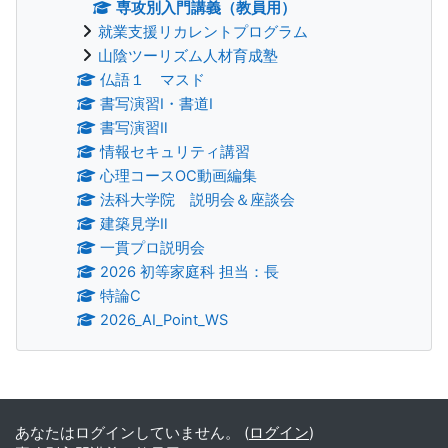
専攻別入門講義（教員用）
就業支援リカレントプログラム
山陰ツーリズム人材育成塾
仏語１ マスド
書写演習Ⅰ・書道Ⅰ
書写演習Ⅱ
情報セキュリティ講習
心理コースOC動画編集
法科大学院 説明会＆座談会
建築見学Ⅱ
一貫プロ説明会
2026 初等家庭科 担当：長
特論C
2026_AI_Point_WS
補助ブロック
あなたはログインしていません。 (
ログイン
)