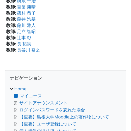
教師:
橋爪 一治
教師:
百留 康晴
教師:
篠村 恭子
教師:
藤井 浩基
教師:
藤川 雅人
教師:
足立 智昭
教師:
辻本 彰
教師:
長 拓実
教師:
長谷川 裕之
ブロック
ナビゲーション をスキップする
ナビゲーション
Home
マイコース
サイトアナウンスメント
ログインパスワードを忘れた場合
【重要】島根大学Moodle上の著作物について
【重要】ユーザ登録について
個人情報の取り扱いについて