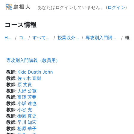
メインコンテンツへスキップする
あなたはログインしていません。 (
ログイン
)
コース情報
Home
コース
すべてのコース
授業以外のコース
専攻別入門講義（教員用）
概要
専攻別入門講義（教員用）
教師:
Kidd Dustin John
教師:
佐々木 直樹
教師:
原 丈貴
教師:
大野 公寛
教師:
富澤 芳亜
教師:
小坂 達也
教師:
小谷 充
教師:
御園 真史
教師:
早川 知宏
教師:
栃原 華子