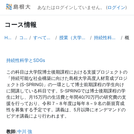
メインコンテンツへスキップする
あなたはログインしていません。 (
ログイン
)
コース情報
Home
コース
すべてのコース
授業（大学院生向け）
持続性科学とSDGs
概要
持続性科学とSDGs
この科目は大学院博士後期課程における支援プロジェクトの
「持続可能な社会構築に向けた島根大学高度人材育成プロジ
ェクト(S-SPRING)」の一環として博士前期課程の学生向け
に開講している科目です。S-SPRINGでは博士後期課程の学
生に対し、月15万円の生活費と年間40/70万円の研究費の支
援を行っており、令和７−８年度は毎年８−９名の新規育成
性を募集する予定です。講義は、5月以降にオンデマンドの
ビデオ講義により行われます。
教師:
中川 強