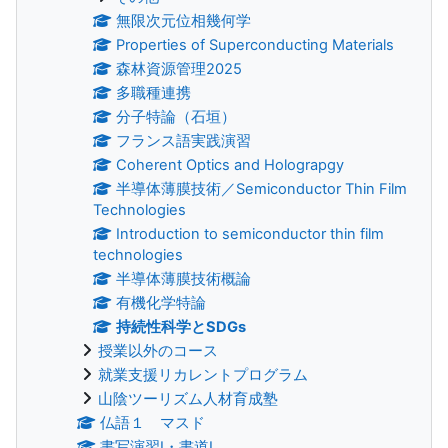
無限次元位相幾何学
Properties of Superconducting Materials
森林資源管理2025
多職種連携
分子特論（石垣）
フランス語実践演習
Coherent Optics and Holograpgy
半導体薄膜技術／Semiconductor Thin Film
Technologies
Introduction to semiconductor thin film
technologies
半導体薄膜技術概論
有機化学特論
持続性科学とSDGs
授業以外のコース
就業支援リカレントプログラム
山陰ツーリズム人材育成塾
仏語１ マスド
書写演習Ⅰ・書道Ⅰ