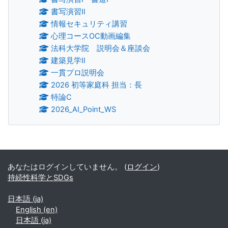
書写演習Ⅱ
情報セキュリティ講習
心理コースOC動画編集
法科大学院 説明会＆座談会
建築見学Ⅱ
一貫プロ説明会
2026 初等家庭科 担当：長
特論C
2026_AI_Point_WS
補助ブロック
あなたはログインしていません。 (
ログイン
)
持続性科学とSDGs
日本語 ‎(ja)‎
English ‎(en)‎
日本語 ‎(ja)‎