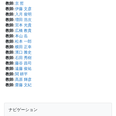
教師:
京 哲
教師:
伊藤 文彦
教師:
入月 俊明
教師:
増田 浩次
教師:
宮本 光貴
教師:
広橋 教貴
教師:
本山 岳
教師:
松本 一郎
教師:
横田 正幸
教師:
濱口 雅史
教師:
石田 秀樹
教師:
藤谷 昌司
教師:
遠藤 俊祐
教師:
関 耕平
教師:
髙原 輝彦
教師:
齋藤 文紀
ブロック
ナビゲーション をスキップする
ナビゲーション