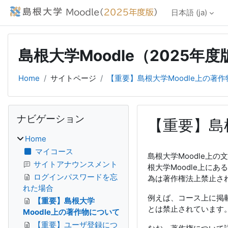
メインコンテンツへスキップする
日本語 ‎(ja)‎
島根大学Moodle（2025年度
Home
サイトページ
【重要】島根大学Moodle上の著
ブロック
ナビゲーション をスキップする
ナビゲーション
【重要】島
Home
完了要件
マイコース
島根大学Moodle
サイトアナウンスメント
根大学Moodle上
ログインパスワードを忘
為は著作権法上禁止さ
れた場合
例えば、コース上に掲
【重要】島根大学
とは禁止されています
Moodle上の著作物について
【重要】ユーザ登録につ