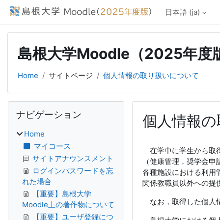
メインコンテンツへスキップする
日本語 ‎(ja)‎
島根大学Moodle（2025年度
Home
サイトページ
個人情報の取り扱いについて
ブロック
ナビゲーション をスキップする
ナビゲーション
個人情報の
Home
完了要件
マイコース
在学中に学生から取得
サイトアナウンスメント
（健康管理，奨学金申
ログインパスワードを忘
各種施設における利用
れた場合
関係教職員以外への提
【重要】島根大学
なお，取得した個人情
Moodle上の著作物について
【重要】ユーザ登録につ