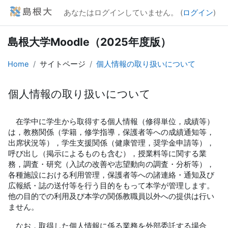
メインコンテンツへスキップする
あなたはログインしていません。 (
ログイン
)
島根大学Moodle（2025年度版）
Home
サイトページ
個人情報の取り扱いについて
個人情報の取り扱いについて
完了要件
在学中に学生から取得する個人情報（修得単位，成績等）
は，教務関係（学籍，修学指導，保護者等への成績通知等，
出席状況等），学生支援関係（健康管理，奨学金申請等），
呼び出し（掲示によるものも含む），授業料等に関する業
務，調査・研究（入試の改善や志望動向の調査・分析等），
各種施設における利用管理，保護者等への諸連絡・通知及び
広報紙・誌の送付等を行う目的をもって本学が管理します。
他の目的での利用及び本学の関係教職員以外への提供は行い
ません。
なお，取得した個人情報に係る業務を外部委託する場合