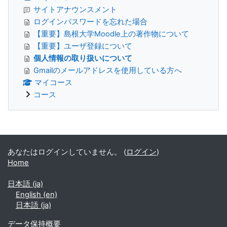
サイトアナウンスメント
ログインパスワードを忘れた場合
【重要】島根大学Moodle上の著作物について
【重要】ユーザ登録について
個人情報の取り扱いについて
Gmailのメールアドレスを使用している方へ
マイコース
コース
補助ブロック
あなたはログインしていません。 (
ログイン
)
Home
日本語 ‎(ja)‎
English ‎(en)‎
日本語 ‎(ja)‎
データ保持概要