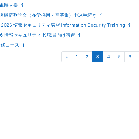
 進路支援
援機構奨学金（在学採用・春募集）申込手続き
 情報セキュリティ講習 Information Security Training
26 情報セキュリティ 役職員向け講習
研修コース
前のページ
ページ 1
ページ 2
ページ 3
ページ 4
ページ 5
ペー
«
1
2
3
4
5
6