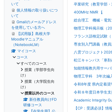
いて
卒業研究（教育学部・
個人情報の取り扱いにつ
400MHz NMR
いて
総合理工 機械・電気
Gmailのメールアドレス
を使用している方へ
物理工学科掲示板（20
【試用版】島根大学
フランス語検定試験（
Moodleマニュアル
専攻別入門講義（教員
（NotebookLM）
マイコース
八雲プロジェクト202
コース
松江キャンパス「寒剤の安全な
すべてのコース
知能情報教共用サーバ
授業（学部学生向
け）
物理工学科 3年次編
授業（大学院生向
令和8年度 県内定着
け）
令和８年度日本学生支
授業以外のコース
新任教員向けFD
Academic Integrity G
研修コース
【CP：受講必須】情
【在学生用】公