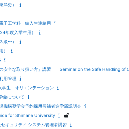
東洋史）
電子工学科 編入生連絡用
24年度入学生用）
３級〜）
用）
6
取り扱い方」講習 Seminar on the Safe Handling of Cr
利用管理
入学生 オリエンテーション
奨学金について
援機構奨学金予約採用候補者進学届説明会
uide for Shimane University
報セキュリティ システム管理者講習