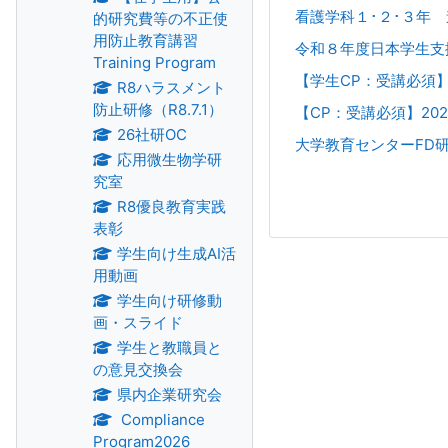
看護学科１･２･３年
的研究費等の不正使
用防止教育講習
令和８年度日本学生支
Training Program
【学生CP：受講必須】2026
R8ハラスメント
防止研修（R8.7.1）
【CP：受講必須】20
26社研OC
大学教育センターFD
応用微生物学研
究室
R8優良教育実践
表彰
学生向け生成AI活
用動画
学生向け研修動
画・スライド
学生と教職員と
の意見交換会
県内企業研究会
Compliance
Program2026